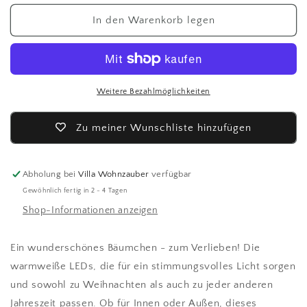
Menge
Menge
für
für
In den Warenkorb legen
LED-
LED-
Bäumchen
Bäumchen
Weitere Bezahlmöglichkeiten
Zu meiner Wunschliste hinzufügen
Abholung bei
Villa Wohnzauber
verfügbar
Gewöhnlich fertig in 2 - 4 Tagen
Shop-Informationen anzeigen
Ein wunderschönes Bäumchen - zum Verlieben! Die
warmweiße LEDs, die für ein stimmungsvolles Licht sorgen
und sowohl zu Weihnachten als auch zu jeder anderen
Jahreszeit passen. Ob für Innen oder Außen, dieses