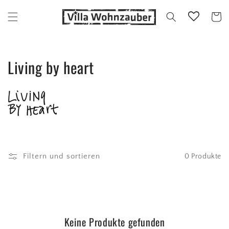
Direkt
zum
Warenko
Inhalt
K
Living by heart
a
t
e
g
Filtern und sortieren
0 Produkte
o
r
i
Keine Produkte gefunden
e