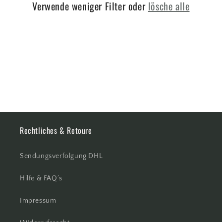
Verwende weniger Filter oder
lösche alle
:
Rechtliches & Retoure
Sendungsverfolgung DHL
Hilfe & FAQ´s
Impressum