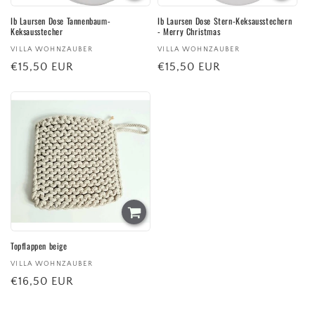
:
Ib Laursen Dose Tannenbaum-
Ib Laursen Dose Stern-Keksausstechern
Keksausstecher
- Merry Christmas
Anbieter:
VILLA WOHNZAUBER
Anbieter:
VILLA WOHNZAUBER
Normaler
€15,50 EUR
Normaler
€15,50 EUR
Preis
Preis
Topflappen beige
Anbieter:
VILLA WOHNZAUBER
Normaler
€16,50 EUR
Preis