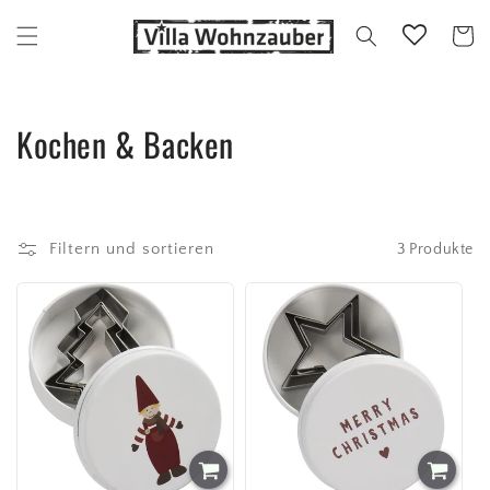
Direkt
zum
Warenko
Inhalt
K
Kochen & Backen
a
t
Filtern und sortieren
3 Produkte
e
g
o
r
i
e