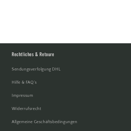
:
Rechtliches & Retoure
Sendungsverfolgung DHL
Hilfe & FAQ´s
Impressum
Widerrufsrecht
Allgemeine Geschäftsbedingungen