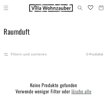
Direkt
zum
Warenko
Inhalt
K
Raumduft
a
t
Filtern und sortieren
0 Produkte
e
g
o
Keine Produkte gefunden
r
Verwende weniger Filter oder
lösche alle
i
e