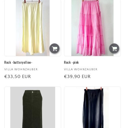
Rock -butteryellow-
Rock -pink
Anbieter:
VILLA WOHNZAUBER
Anbieter:
VILLA WOHNZAUBER
Normaler
€33,50 EUR
Normaler
€39,90 EUR
Preis
Preis