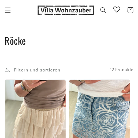
Direkt
zum
Warenko
Inhalt
K
Röcke
a
t
Filtern und sortieren
12 Produkte
e
g
o
r
i
e