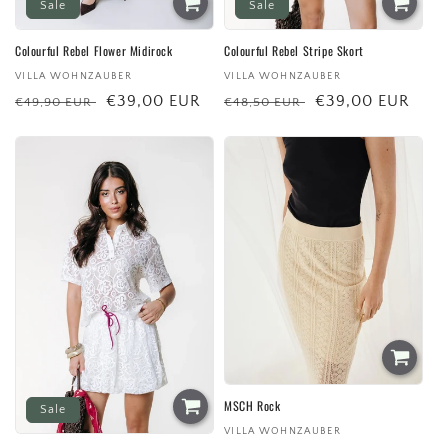
Sale
Sale
Colourful Rebel Flower Midirock
Colourful Rebel Stripe Skort
Anbieter:
VILLA WOHNZAUBER
Anbieter:
VILLA WOHNZAUBER
Normaler
Verkaufspreis
€39,00 EUR
Normaler
Verkaufspreis
€39,00 EUR
€49,90 EUR
€48,50 EUR
Preis
Preis
MSCH Rock
Sale
Anbieter:
VILLA WOHNZAUBER