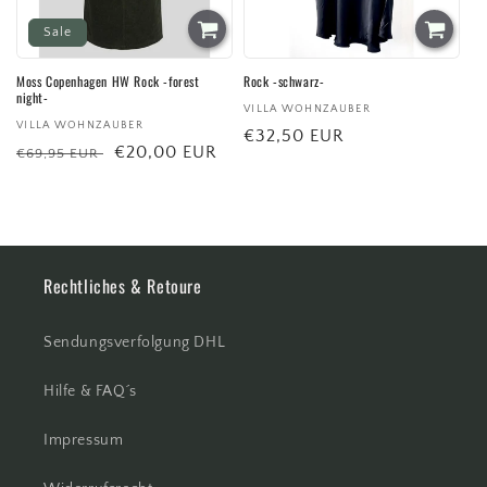
Sale
Moss Copenhagen HW Rock -forest
Rock -schwarz-
night-
Anbieter:
VILLA WOHNZAUBER
Anbieter:
VILLA WOHNZAUBER
Normaler
€32,50 EUR
Normaler
Verkaufspreis
€20,00 EUR
€69,95 EUR
Preis
Preis
Rechtliches & Retoure
Sendungsverfolgung DHL
Hilfe & FAQ´s
Impressum