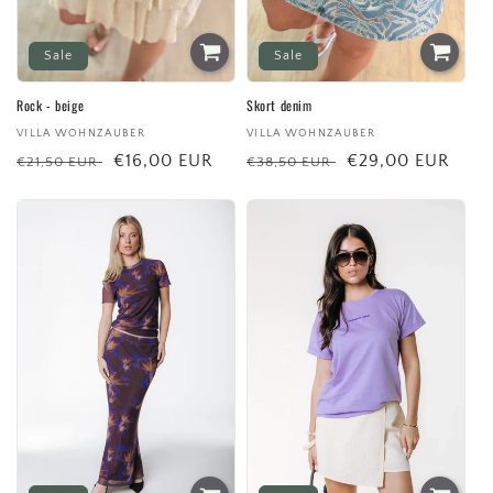
:
Sale
Sale
Rock - beige
Skort denim
Anbieter:
VILLA WOHNZAUBER
Anbieter:
VILLA WOHNZAUBER
Normaler
Verkaufspreis
€16,00 EUR
Normaler
Verkaufspreis
€29,00 EUR
€21,50 EUR
€38,50 EUR
Preis
Preis