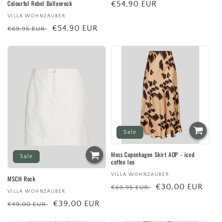
Colourful Rebel Ballonrock
Normaler
€54,90 EUR
Preis
Anbieter:
VILLA WOHNZAUBER
Normaler
Verkaufspreis
€54,90 EUR
€69,95 EUR
Preis
Sale
Moss Copenhagen Skirt AOP - iced
Sale
coffee leo
Anbieter:
VILLA WOHNZAUBER
MSCH Rock
Normaler
Verkaufspreis
€30,00 EUR
€69,95 EUR
Anbieter:
VILLA WOHNZAUBER
Preis
Normaler
Verkaufspreis
€39,00 EUR
€49,00 EUR
Preis