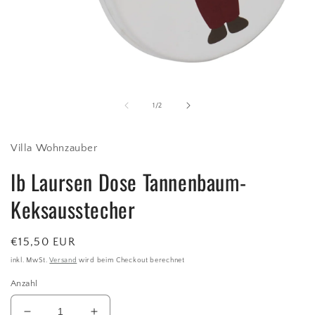
Medien
1
in
Modal
von
1
/
2
öffnen
Villa Wohnzauber
Ib Laursen Dose Tannenbaum-
Keksausstecher
Normaler
€15,50 EUR
Preis
inkl. MwSt.
Versand
wird beim Checkout berechnet
Anzahl