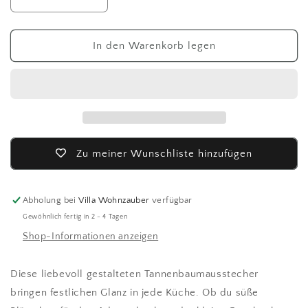
Verringere
Erhöhe
die
die
Menge
Menge
für
für
In den Warenkorb legen
Ib
Ib
Laursen
Laursen
Dose
Dose
Tannenbaum-
Tannenbaum-
Keksausstecher
Keksausstecher
Zu meiner Wunschliste hinzufügen
Abholung bei
Villa Wohnzauber
verfügbar
Gewöhnlich fertig in 2 - 4 Tagen
Shop-Informationen anzeigen
Diese liebevoll gestalteten Tannenbaumausstecher
bringen festlichen Glanz in jede Küche. Ob du süße