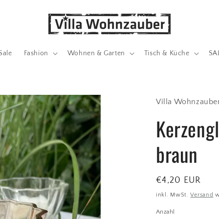
Sale
Fashion
Wohnen & Garten
Tisch & Küche
SA
Villa Wohnzaube
Kerzengl
braun
Normaler
€4,20 EUR
Preis
inkl. MwSt.
Versand
w
Anzahl