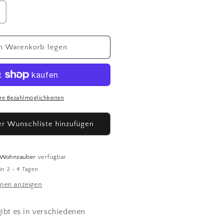
rhöhe
ie
enge
ür
n Warenkorb legen
erzenglas
lume
raun
re Bezahlmöglichkeiten
r Wunschliste hinzufügen
a Wohnzauber
verfügbar
in 2 - 4 Tagen
nen anzeigen
gibt es in verschiedenen