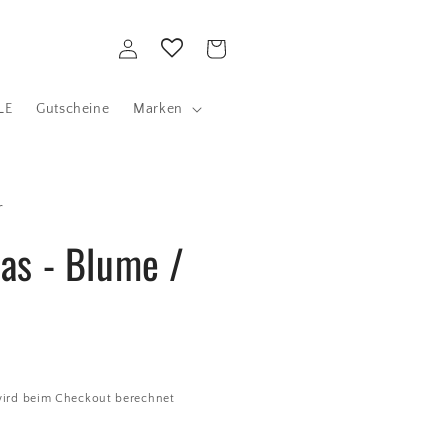
Einloggen
Warenkorb
LE
Gutscheine
Marken
r
as - Blume /
ird beim Checkout berechnet