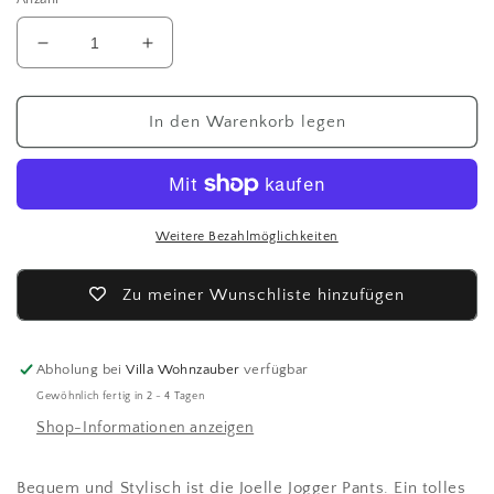
Verringere
Erhöhe
die
die
Menge
Menge
für
für
In den Warenkorb legen
Colourful
Colourful
Rebel
Rebel
Jogger
Jogger
Pants
Pants
Weitere Bezahlmöglichkeiten
Zu meiner Wunschliste hinzufügen
Abholung bei
Villa Wohnzauber
verfügbar
Gewöhnlich fertig in 2 - 4 Tagen
Shop-Informationen anzeigen
Bequem und Stylisch ist die Joelle Jogger Pants. Ein tolles