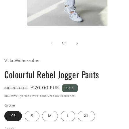
Medien
1
in
Modal
von
1
/
6
öffnen
Villa Wohnzauber
Colourful Rebel Jogger Pants
Normaler
Verkaufspreis
€20,00 EUR
€89,95 EUR
Sale
Preis
inkl. MwSt.
Versand
wird beim Checkout berechnet
Größe
XS
S
M
L
XL
Anzahl