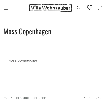
Direkt
zum
Warenko
Inhalt
K
Moss Copenhagen
a
t
e
g
o
r
i
Filtern und sortieren
39 Produkte
e