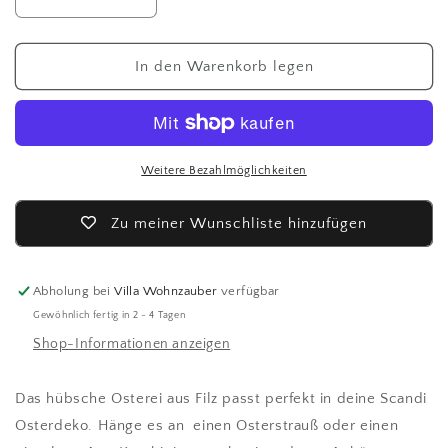
Verringere
Erhöhe
die
die
Menge
Menge
für
für
In den Warenkorb legen
Storefactory
Storefactory
Osterei
Osterei
z.
z.
hängen
hängen
-
-
Weitere Bezahlmöglichkeiten
brown
brown
large
large
Zu meiner Wunschliste hinzufügen
Abholung bei
Villa Wohnzauber
verfügbar
Gewöhnlich fertig in 2 - 4 Tagen
Shop-Informationen anzeigen
Das hübsche Osterei aus Filz passt perfekt in deine Scandi
Osterdeko. Hänge es an einen Osterstrauß oder einen