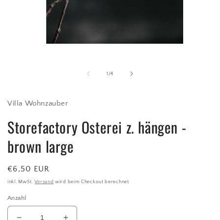
Medien
1
in
Modal
von
1
/
4
öffnen
Villa Wohnzauber
Storefactory Osterei z. hängen -
brown large
Normaler
€6,50 EUR
Preis
inkl. MwSt.
Versand
wird beim Checkout berechnet
Anzahl