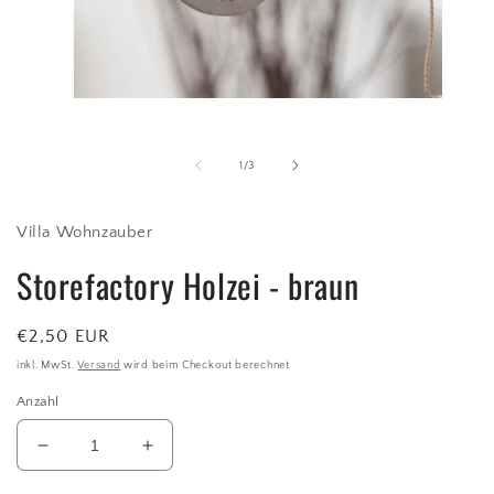
Medien
1
in
Modal
von
1
/
3
öffnen
Villa Wohnzauber
Storefactory Holzei - braun
Normaler
€2,50 EUR
Preis
inkl. MwSt.
Versand
wird beim Checkout berechnet
Anzahl
Verringere
Erhöhe
die
die