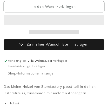
Menge
Menge
für
für
In den Warenkorb legen
Storefactory
Storefactory
Holzei
Holzei
-
-
braun
braun
Zu meiner Wunschliste hinzufügen
Abholung bei
Villa Wohnzauber
verfügbar
Gewöhnlich fertig in 2 - 4 Tagen
Shop-Informationen anzeigen
Das kleine Holzei von Storefactory passt toll in deinen
Osterstrauss, zusammen mit anderen Anhängern.
Holzei