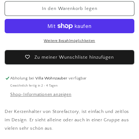
Menge
Menge
für
für
In den Warenkorb legen
Storefactory
Storefactory
Kerzenhalter
Kerzenhalter
-
-
greige-
greige-
Weitere Bezahlmöglichkeiten
Zu meiner Wunschliste hinzufügen
Abholung bei
Villa Wohnzauber
verfügbar
Gewöhnlich fertig in 2 - 4 Tagen
Shop-Informationen anzeigen
Der Kerzenhalter von Storefactory, ist einfach und zeitlos
im Design. Er sieht alleine oder auch in einer Gruppe aus
vielen sehr schön aus.