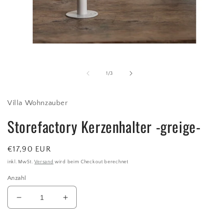
Medien
1
in
Modal
von
1
/
3
öffnen
Villa Wohnzauber
Storefactory Kerzenhalter -greige-
Normaler
€17,90 EUR
Preis
inkl. MwSt.
Versand
wird beim Checkout berechnet
Anzahl
Verringere
Erhöhe
die
die