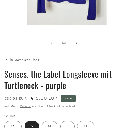
Medien
1
in
Modal
von
1
/
2
öffnen
Villa Wohnzauber
Senses. the Label Longsleeve mit
Turtleneck - purple
Normaler
Verkaufspreis
€15,00 EUR
€39,95 EUR
Sale
Preis
inkl. MwSt.
Versand
wird beim Checkout berechnet
Größe
XS
S
M
L
XL