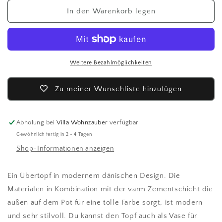
Menge
Menge
für
für
In den Warenkorb legen
Lübech
Lübech
Living
Living
cylinder
cylinder
XL
XL
Pot
Pot
Weitere Bezahlmöglichkeiten
22cm
22cm
/
/
Zu meiner Wunschliste hinzufügen
Übertopf
Übertopf
-
-
Vase
Vase
Abholung bei
Villa Wohnzauber
verfügbar
Gewöhnlich fertig in 2 - 4 Tagen
Shop-Informationen anzeigen
Ein Übertopf in modernem dänischen Design. Die
Materialen in Kombination mit der varm Zementschicht die
außen auf dem Pot für eine tolle Farbe sorgt, ist modern
und sehr stilvoll. Du kannst den Topf auch als Vase für