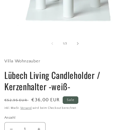
Medien
1
in
Modal
von
1
/
3
öffnen
Villa Wohnzauber
Lübech Living Candleholder /
Kerzenhalter -weiß-
Normaler
Verkaufspreis
€36,00 EUR
€52,95 EUR
Sale
Preis
inkl. MwSt.
Versand
wird beim Checkout berechnet
Anzahl