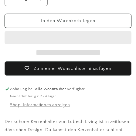
Verringere
Erhöhe
die
die
Menge
Menge
für
für
In den Warenkorb legen
Lübech
Lübech
Living
Living
Candleholder
Candleholder
/
/
Kerzenhalter
Kerzenhalter
-
-
weiß-
weiß-
Zu meiner Wunschliste hinzufügen
Abholung bei
Villa Wohnzauber
verfügbar
Gewöhnlich fertig in 2 - 4 Tagen
Shop-Informationen anzeigen
Der schöne Kerzenhalter von Lübech Living ist in zeitlosem
dänischen Design. Du kannst den Kerzenhalter schlicht