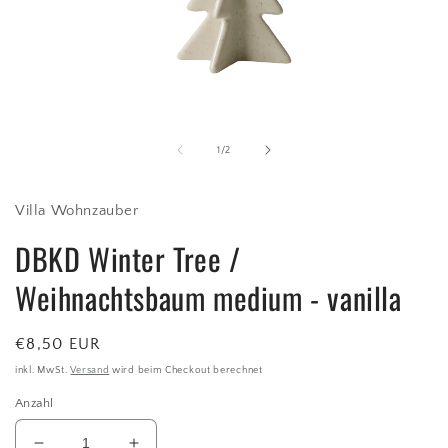
Medien
1
in
Modal
von
1
/
2
öffnen
Villa Wohnzauber
DBKD Winter Tree /
Weihnachtsbaum medium - vanilla
Normaler
€8,50 EUR
Preis
inkl. MwSt.
Versand
wird beim Checkout berechnet
Anzahl