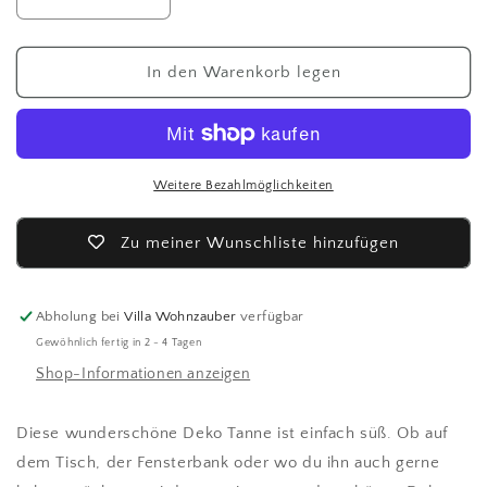
Verringere
Erhöhe
die
die
Menge
Menge
für
für
In den Warenkorb legen
DBKD
DBKD
Winter
Winter
Tree
Tree
/
/
Weihnachtsbaum
Weihnachtsbaum
Weitere Bezahlmöglichkeiten
medium
medium
-
-
Zu meiner Wunschliste hinzufügen
vanilla
vanilla
Abholung bei
Villa Wohnzauber
verfügbar
Gewöhnlich fertig in 2 - 4 Tagen
Shop-Informationen anzeigen
Diese wunderschöne Deko Tanne ist einfach süß. Ob auf
dem Tisch, der Fensterbank oder wo du ihn auch gerne