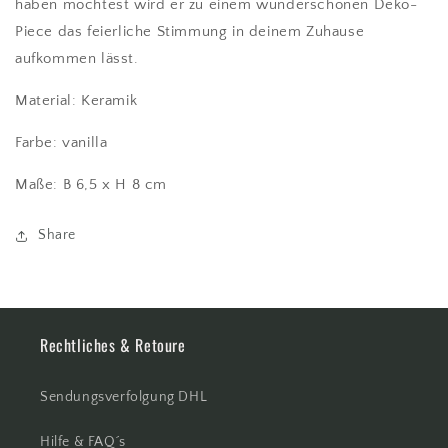
haben möchtest wird er zu einem wunderschönen Deko-
Piece das feierliche Stimmung in deinem Zuhause
aufkommen lässt.
Material: Keramik
Farbe: vanilla
Maße:
B 6,5 x H 8 cm
Share
Rechtliches & Retoure
Sendungsverfolgung DHL
Hilfe & FAQ´s