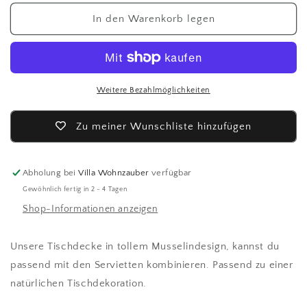
Menge
Menge
für
für
In den Warenkorb legen
Affari
Affari
Tischtuch
Tischtuch
/
/
Decke
Decke
Weitere Bezahlmöglichkeiten
Zu meiner Wunschliste hinzufügen
Abholung bei
Villa Wohnzauber
verfügbar
Gewöhnlich fertig in 2 - 4 Tagen
Shop-Informationen anzeigen
Unsere Tischdecke in tollem Musselindesign, kannst du
passend mit den Servietten kombinieren. Passend zu einer
natürlichen Tischdekoration.